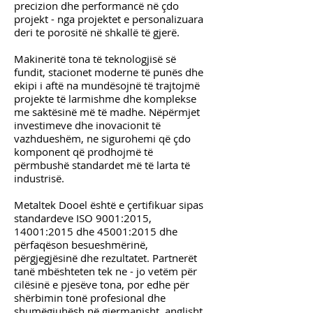
precizion dhe performancë në çdo
projekt - nga projektet e personalizuara
deri te porositë në shkallë të gjerë.
Makineritë tona të teknologjisë së
fundit, stacionet moderne të punës dhe
ekipi i aftë na mundësojnë të trajtojmë
projekte të larmishme dhe komplekse
me saktësinë më të madhe. Nëpërmjet
investimeve dhe inovacionit të
vazhdueshëm, ne sigurohemi që çdo
komponent që prodhojmë të
përmbushë standardet më të larta të
industrisë.
Metaltek Dooel është e çertifikuar sipas
standardeve ISO 9001:2015,
14001:2015 dhe 45001:2015 dhe
përfaqëson besueshmërinë,
përgjegjësinë dhe rezultatet. Partnerët
tanë mbështeten tek ne - jo vetëm për
cilësinë e pjesëve tona, por edhe për
shërbimin tonë profesional dhe
shumëgjuhësh në gjermanisht, anglisht,