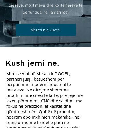
pjesëve, montimeve dhe kontejnerëve të
përfunduar të llamarinës.
Merrni një kuotë
Kush jemi ne.
Mirë se vini në Metaltek DOOEL,
partneri juaj i besueshëm për
përpunimin modern industrial të
metaleve. Ne ofrojmë shërbime
prodhimi me cilësi të lartë, prerjeje me
lazer, përpunimit CNC dhe saldimit me
fokus në precizion, efikasitet dhe
qëndrueshmëri. Qoftë në prodhim,
ndërtim apo inxhinieri mekanike - ne i
transformojmë lëndët e para në
komponentë të përfunduar në të cilët