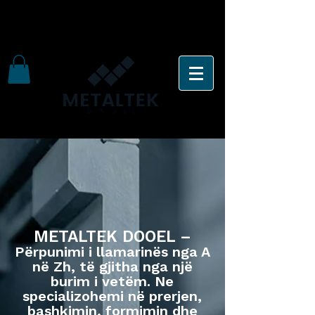
METALTEK DOOEL –
Përpunimi i llamarinës nga A
në Zh, të gjitha nga një
burim i vetëm. Ne
specializohemi në prerjen,
bashkimin, formimin dhe