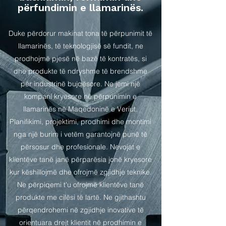
përfundimin e llamarinës.
Duke përdorur makinat tona të përpunimit të
llamarinës, të teknologjisë së fundit, ne
prodhojmë pjesë në bazë të kontratës, si
dhe produkte të ndryshme të brendshme
për industrinë bujqësore. Ne jemi një
kompani kryesore në përpunimin e
llamarinës në Maqedoninë e Veriut.
Planifikimi, projektimi, prodhimi dhe montimi
nga një burim i vetëm garantojnë punë të
përsosur dhe profesionale. Nevojat e
klientëve tanë janë përparësia jonë kryesore
kur këshillojmë dhe ofrojmë zgjidhje teknike.
Ne përpiqemi t'u ofrojmë klientëve tanë
produkte me cilësi të lartë. Ne gjithashtu
përqendrohemi në zgjidhje inovative të
orientuara drejt klientit në prodhimin e