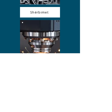
Shërbimet
Përpunimi i metaleve